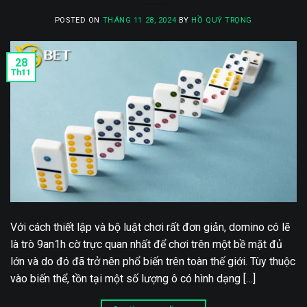
POSTED ON
THÁNG 11 28, 2024
BY
HỒ QUÝ TRỌNG
28
Th11
Với cách thiết lập và bộ luật chơi rất đơn giản, domino có lẽ
là trò 9an1h cờ trực quan nhất để chơi trên một bề mặt đủ
lớn và do đó đã trở nên phổ biến trên toàn thế giới. Tùy thuộc
vào biến thể, tồn tại một số lượng ô có hình dạng […]